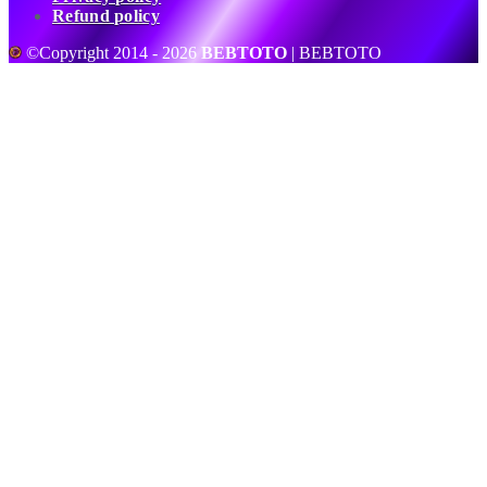
Refund policy
©Copyright 2014 - 2026
BEBTOTO
| BEBTOTO