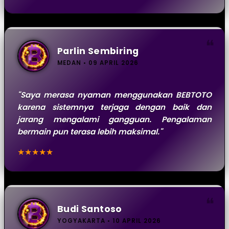
❝
Parlin Sembiring
MEDAN • 09 APRIL 2026
"Saya merasa nyaman menggunakan BEBTOTO
karena sistemnya terjaga dengan baik dan
jarang mengalami gangguan. Pengalaman
bermain pun terasa lebih maksimal."
★★★★★
❝
Budi Santoso
YOGYAKARTA • 10 APRIL 2026