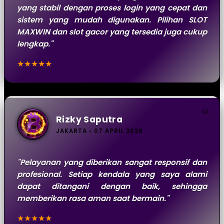
yang stabil dengan proses login yang cepat dan
sistem yang mudah digunakan. Pilihan SLOT
MAXWIN dan slot gacor yang tersedia juga cukup
lengkap."
★★★★★
❝
Rizky Saputra
JAKARTA • 07 APRIL 2026
"Pelayanan yang diberikan sangat responsif dan
profesional. Setiap kendala yang saya alami
dapat ditangani dengan baik, sehingga
memberikan rasa aman saat bermain."
★★★★★