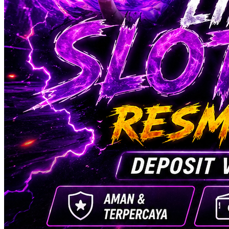
SLOT GACOR RESMI
DEPOSIT VIA DANA 5000
TERPERCAYA MAXWIN
BEBTOTO adalah situs slot gacor resmi yang menawarkan
pengalaman bermain yang tak tertandingi bagi para penggemar
permainan slot. Dengan sistem deposit yang mudah melalui Dana.