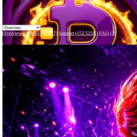
Overview
Reviews (17.717)
Support (152.525K)
FAQ (3)